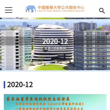
Jump to Main content
Jump to Navigation
首頁
Open submenu (關於我們)
關於我們
Open submenu (最新消息)
最新消息
2020-12
Open submenu (榮譽事績)
榮譽事績
您在這裡
首頁
-
活動集錦
電子報
電視公播
Open subm
Open submenu (出版品)
出版品
2020-12
校友通訊
Open submenu (下載專區)
下載專區