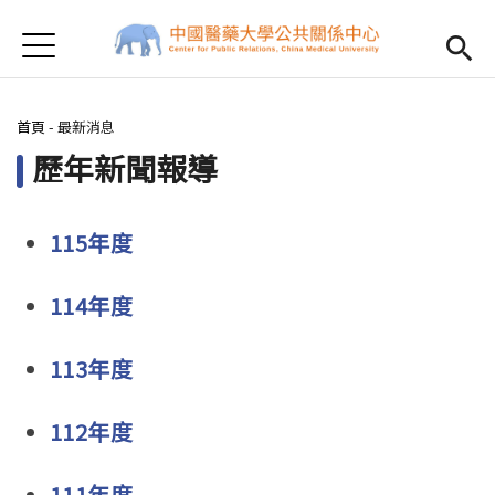
Jump to Main content
Jump to Navigation
首頁
Open submenu (關於我們)
關於我們
您在這裡
首頁
-
最新消息
Open submenu (最新消息)
最新消息
歷年新聞報導
Open submenu (榮譽事績)
榮譽事績
電子報
115年度
電視公播
Open subm
114年度
Open submenu (出版品)
出版品
113年度
校友通訊
112年度
Open submenu (下載專區)
下載專區
111年度