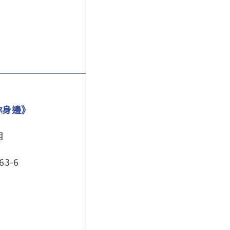
你身邊》
月
-63-6