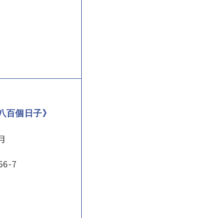
八百個日子》
元月
66-7