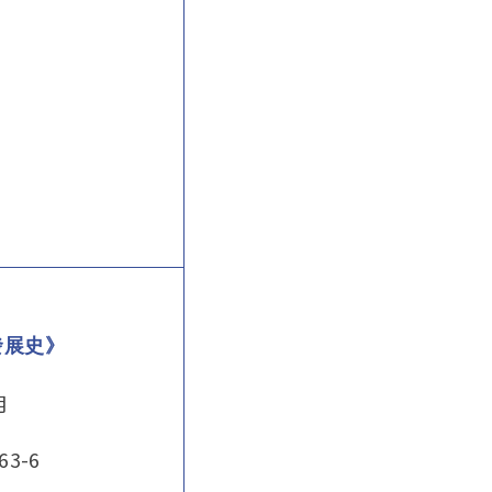
發展史》
月
-63-6