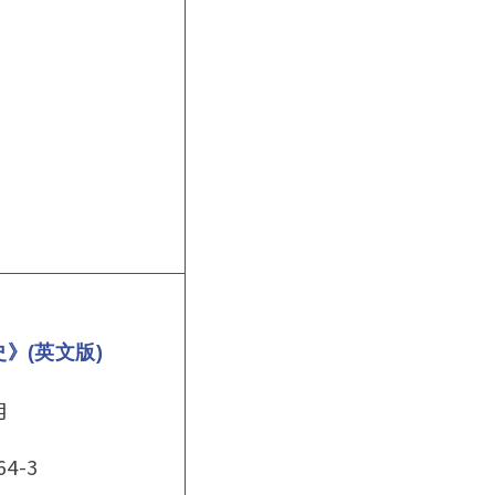
》(英文版)
月
64-3