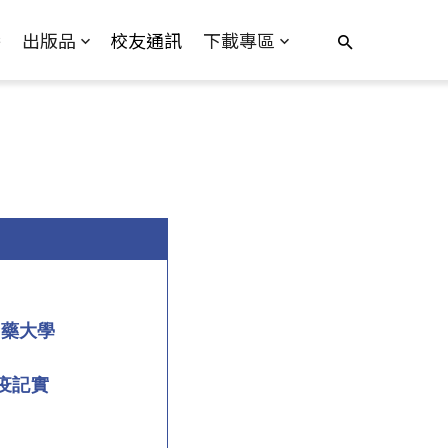
播
出版品
校友通訊
下載專區
醫藥大學
抗疫記實
月