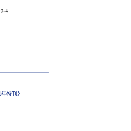
70-4
週年特刊》
月