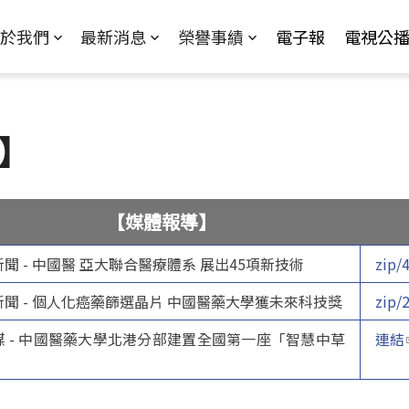
Jump to Main content
Jump to Navigation
於我們
最新消息
榮譽事績
電子報
電視公
】
【媒體報導】
聞 - 中國醫 亞大聯合醫療體系 展出45項新技術
zip/
新聞 - 個人化癌藥篩選晶片 中國醫藥大學獲未來科技獎
zip/
媒 - 中國醫藥大學北港分部建置全國第一座「智慧中草
連結
」